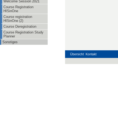
Welcome Session 2021
Course Registration
HISinOne
Course registration
HISinOne (2)
Course Deregistration
Course Registration Study
Planner
Sonstiges
Übersicht
Kontakt