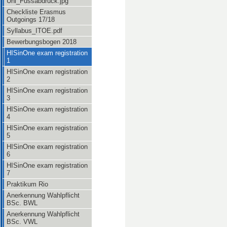
Uni_Fussabdruck.jpg
Checkliste Erasmus
Outgoings 17/18
Syllabus_ITOE.pdf
Bewerbungsbogen 2018
HISinOne exam registration
1
HISinOne exam registration
2
HISinOne exam registration
3
HISinOne exam registration
4
HISinOne exam registration
5
HISinOne exam registration
6
HISinOne exam registration
7
Praktikum Rio
Anerkennung Wahlpflicht
BSc. BWL
Anerkennung Wahlpflicht
BSc. VWL