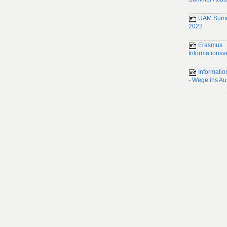
UAM Summ
2022
Erasmus
Informationsv
Informatio
- Wege ins Au