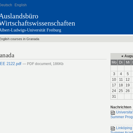
Deutsch
English
Auslandsbüro
Wirtschaftswissenschaften
Albert-Ludwigs-Universität Freiburg
English courses in Granada
ranada
«
Augu
Mo
Di
Mi
yEE 2122.pdf
— PDF document, 186Kb
3
4
5
10
11
12
17
18
19
24
25
26
31
Nachrichten
Universita'
Summer Prog
Linköping 
Summer Aca