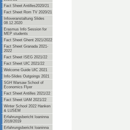
Fact Sheet Antilles2020/21
Fact Sheet Rom TV 2020/21
Infoveranstaltung Slides
08.12.2020
Erasmus Info Session for
MEP students
Fact Sheet Ghent 2021/2022
Fact Sheet Granada 2021-
2022
Fact Sheet ISEG 2021/22
Fact Sheet UIC 2021/22
Welcome Guide UIC 2021
Info-Slides Outgoings 2021
SGH Warsaw School of
Economics Flyer
Fact Sheet Antilles 2021/22
Fact Sheet UAM 2021/22
Winter School 2022 Hanken
& LUSEM
Erfahrungsbericht Ioaninna
2018/2019
Erfahrungsbericht Ioaninna