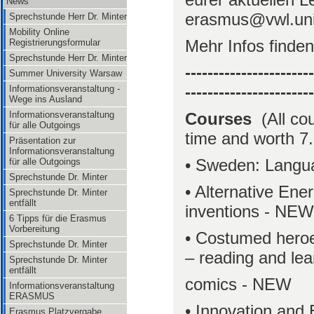
News
erasmus@vwl.uni-
Sprechstunde Herr Dr. Minter
Mobility Online
Mehr Infos finde
Registrierungsformular
Sprechstunde Herr Dr. Minter
-----------------------
Summer University Warsaw
-----------------------
Informationsveranstaltung -
Wege ins Ausland
Courses
(All cou
Informationsveranstaltung
für alle Outgoings
time and worth 
Präsentation zur
Informationsveranstaltung
• Sweden: Langu
für alle Outgoings
Sprechstunde Dr. Minter
• Alternative Ener
Sprechstunde Dr. Minter
entfällt
inventions - NE
6 Tipps für die Erasmus
Vorbereitung
• Costumed heroe
Sprechstunde Dr. Minter
– reading and lea
Sprechstunde Dr. Minter
entfällt
comics - NEW
Informationsveranstaltung
ERASMUS
• Innovation and
Erasmus Platzvergabe