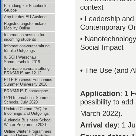
context
Einladung zur Facebook-
Gruppe
App für das EU-Ausland
• Leadership and 
Registrierungsformulare
Contemporary Or
Mobility Online
Information session for
• Nanotechnology
incoming students
Social Impact
Informationsveranstaltung
für alle Outgoings
9. SGH Warschau
Sommerschule 2019
Informationsveranstaltung
• The Use (and A
ERASMUS am 12.12.
ELTE Business Economics
Summer University 2020
ERASMUS Platzvergabe
Application
: 1 
UZH International Summer
possibility to ad
Schools, July 2020
Updated Corona FAQ for
March 2022).
Incomings and Outgoings
Audencia Business School:
Arrival day
: 1 J
Winter Programme 2021
Online Winter Programmes
an der Università Cattolica