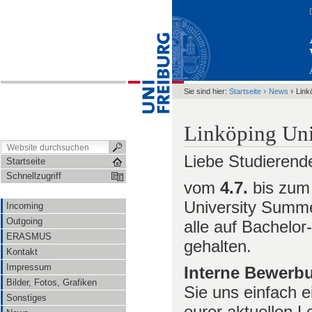
›
›
Sie sind hier:
Startseite
News
Link
Linköping Un
Liebe Studierend
Startseite
Schnellzugriff
vom
4.7.
bis zu
University Summe
Incoming
Outgoing
alle auf Bachelo
ERASMUS
gehalten.
Kontakt
Impressum
Interne Bewerbu
Bilder, Fotos, Grafiken
Sie uns einfach 
Sonstiges
eurer aktuellen L