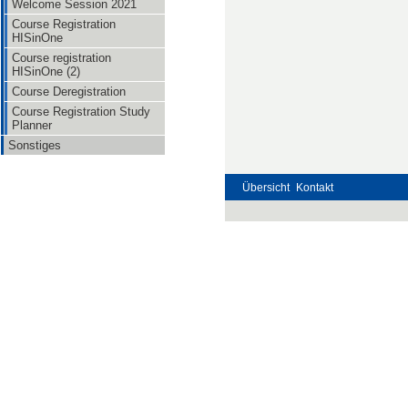
Welcome Session 2021
Course Registration
HISinOne
Course registration
HISinOne (2)
Course Deregistration
Course Registration Study
Planner
Sonstiges
Übersicht
Kontakt