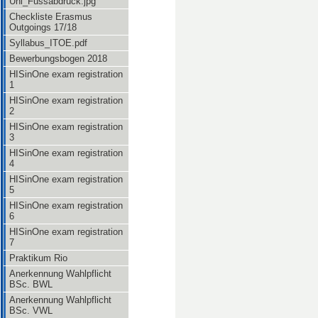
Uni_Fussabdruck.jpg
Checkliste Erasmus
Outgoings 17/18
Syllabus_ITOE.pdf
Bewerbungsbogen 2018
HISinOne exam registration
1
HISinOne exam registration
2
HISinOne exam registration
3
HISinOne exam registration
4
HISinOne exam registration
5
HISinOne exam registration
6
HISinOne exam registration
7
Praktikum Rio
Anerkennung Wahlpflicht
BSc. BWL
Anerkennung Wahlpflicht
BSc. VWL