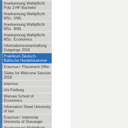
Anerkennung Wahlpflicht
Poly 2-HF Bachelor
Anerkennung Wahlpflicht
MSc. VWL
Anerkennung Wahlpflicht
MSc. BWL
Anerkennung Wahlpflicht
MSc. Economics
Informationsveranstaltung
Outgoings 2019
Praktikum Deutsch-
Baltische Handelskammer
Erasmus+ Placement Offer
Slides for Welcome Session
2018
erasmus
Uni Freiburg
Warsaw School of
Economics
Information Sheet University
of Iasi
Erasmus+ Internship
University of Stavanger
Anerkennung Wahlpflicht