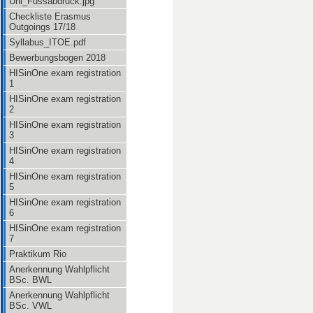
Uni_Fussabdruck.jpg
Checkliste Erasmus
Outgoings 17/18
Syllabus_ITOE.pdf
Bewerbungsbogen 2018
HISinOne exam registration
1
HISinOne exam registration
2
HISinOne exam registration
3
HISinOne exam registration
4
HISinOne exam registration
5
HISinOne exam registration
6
HISinOne exam registration
7
Praktikum Rio
Anerkennung Wahlpflicht
BSc. BWL
Anerkennung Wahlpflicht
BSc. VWL