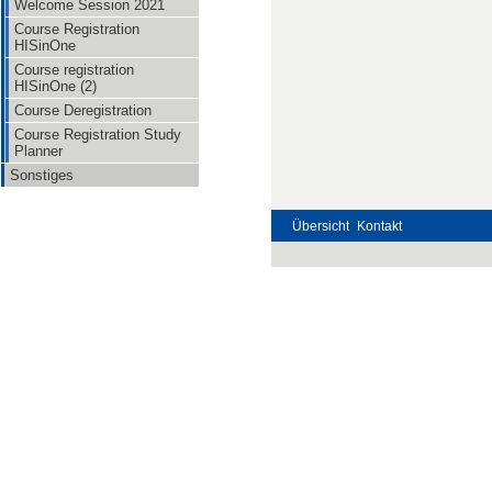
Welcome Session 2021
Course Registration
HISinOne
Course registration
HISinOne (2)
Course Deregistration
Course Registration Study
Planner
Sonstiges
Übersicht
Kontakt