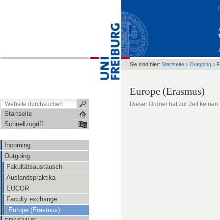
›
›
Sie sind hier:
Startseite
Outgoing
F
Europe (Erasmus)
Dieser Ordner hat zur Zeit keinen 
Startseite
Schnellzugriff
Incoming
Outgoing
Fakultätsaustausch
Auslandspraktika
EUCOR
Faculty exchange
Europe (Erasmus)