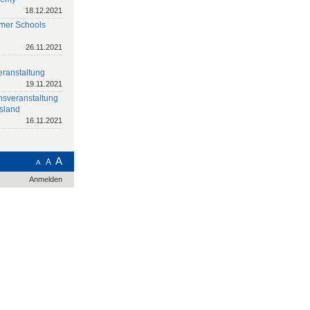
18.12.2021
er Schools
26.11.2021
eranstaltung
19.11.2021
nsveranstaltung
sland
16.11.2021
A
A
A
Anmelden