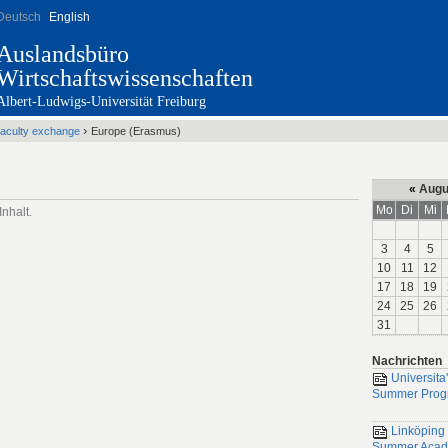
Deutsch
English
Auslandsbüro
Wirtschaftswissenschaften
Albert-Ludwigs-Universität Freiburg
›
aculty exchange
Europe (Erasmus)
«
Augu
Mo
Di
Mi
Inhalt.
3
4
5
10
11
12
17
18
19
24
25
26
31
Nachrichten
Universita'
Summer Prog
Linköping 
Summer Aca